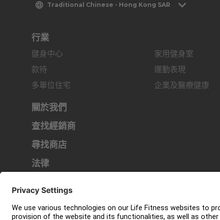
Traditional Chinese - Hong Kong SAR
行業
健身中心
家用健身室
款待
運動表現
多單位住宅
企業及醫療健康
關於我們
查找經銷商
尋找商店
法律
可及性
登入 Facility Connect