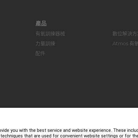
產品
有氧訓練器械
數位解決方
力量訓練
Atmos 
配件