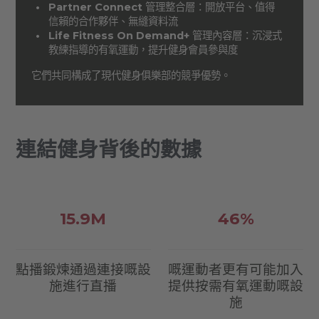
Partner Connect
管理整合層：開放平台、值得
信賴的合作夥伴、無縫資料流
Life Fitness On Demand+
管理內容層：沉浸式
教練指導的有氧運動，提升健身會員參與度
它們共同構成了現代健身俱樂部的競爭優勢。
連結健身背後的數據
15.9M
46%
點播鍛煉通過連接嘅設
嘅運動者更有可能加入
施進行直播
提供按需有氧運動嘅設
施