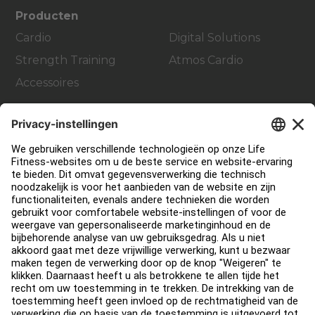
Producten
Cardio
Digital Solutions
Strength Training
Atmos Cardio
Accessoires
Support
Sportschool inrichting en design
Service Hub
Onderwijs Hub
Over
Vind een distributeur
Zoek een Winkel
Legaal
Toegankelijkheid