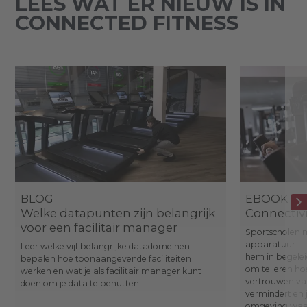
LEES WAT ER NIEUW IS IN
CONNECTED FITNESS
BLOG
EBOOK
Welke datapunten zijn belangrijk
Connectivi
voor een facilitair manager
Sportscholen m
apparatuur — 
Leer welke vijf belangrijke datadomeinen
hem in begelei
bepalen hoe toonaangevende faciliteiten
om te leren ho
werken en wat je als facilitair manager kunt
vertrouwen va
doen om je data te benutten.
vermindert en 
omgeving waar