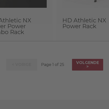
thletic NX
HD Athletic NX
er Power
Power Rack
bo Rack
VOLGENDE
< VORIGE
Page 1 of 25
>