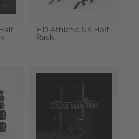
Half
HD Athletic NX Half
ck
Rack