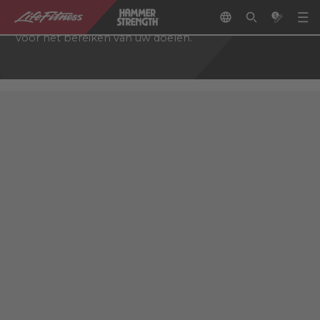
een netwerk van geautoriseerde fitnesswinkels die u
kunnen helpen bij het kiezen van de juiste apparatuur
voor het bereiken van uw doelen.