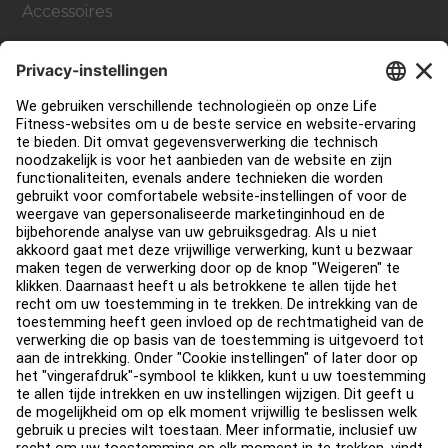
Accessoires
Support
Sportschool inrichting en design
Service Hub
Onderwijs Hub
Over
Vind een distributeur
Zoek een Winkel
Legaal
Toegankelijkheid
Carrière
Aanmelden bij Facility Connect