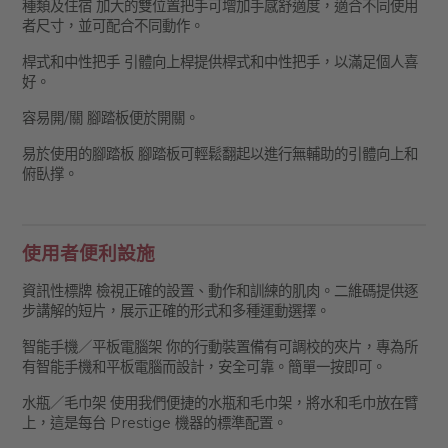
種類及住宿 加大的雙位置把手可增加手感舒適度，適合不同使用
者尺寸，並可配合不同動作。
桿式和中性把手 引體向上桿提供桿式和中性把手，以滿足個人喜
好。
容易開/關 腳踏板便於開關。
易於使用的腳踏板 腳踏板可輕鬆翻起以進行無輔助的引體向上和
俯臥撑。
使用者便利設施
資訊性標牌 檢視正確的設置、動作和訓練的肌肉。二維碼提供逐
步講解的短片，展示正確的形式和多種運動選擇。
智能手機／平板電腦架 你的行動裝置備有可調校的夾片，專為所
有智能手機和平板電腦而設計，安全可靠。簡單一按即可。
水瓶／毛巾架 使用我們便捷的水瓶和毛巾架，將水和毛巾放在臂
上，這是每台 Prestige 機器的標準配置。