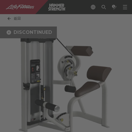
返回
DISCONTINUED