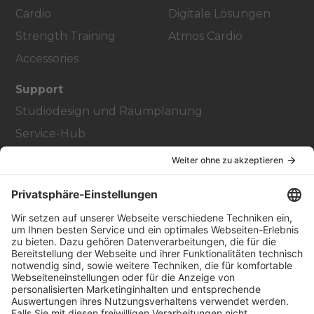
Cardio
Digitale Lösungen
Strength Training
Atmos Cardio
Accessories
Support
Studiodesign und Raumplanung
Service-Hub
Education Hub
Über
Vertriebspartner finden
Stores Finden
Rechtlich
Zugänglichkeit
Careers