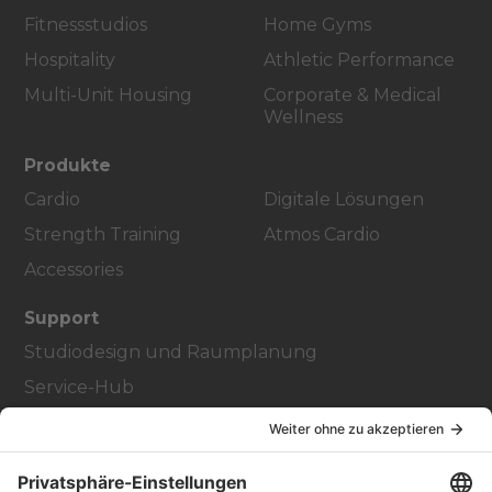
Fitnessstudios
Home Gyms
Hospitality
Athletic Performance
Multi-Unit Housing
Corporate & Medical
Wellness
Produkte
Cardio
Digitale Lösungen
Strength Training
Atmos Cardio
Accessories
Support
Studiodesign und Raumplanung
Service-Hub
Education Hub
Über