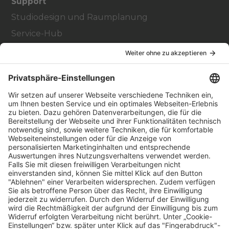
Support
Studiodesign und Raumplanung
Service-Hub
Education Hub
Über
Vertriebspartner finden
Stores Finden
Rechtlich
Zugänglichkeit
Careers
Bei Facility Connect anmelden
Impressum