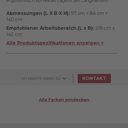
ergonomisch korrektes Lagern der Langhanteln.
Abmessungen (L X B X H):
97 cm × 84 cm ×
140 cm
Empfohlener Arbeitsbereich (L x B):
218 cm x
142 cm
Alle Produktspezifikationen anzeigen +
KONTAKT
ICH MÖCHTE DIREKT ZU
Alle Farben entdecken