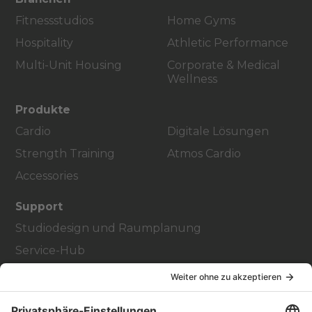
Fitnessstudios
Home Gyms
Hospitality
Athletic Performance
Multi-Unit Housing
Corporate & Medical
Wellness
Produkte
Cardio
Digitale Lösungen
Strength Training
Atmos Cardio
Accessories
Support
Studiodesign und Raumplanung
Service-Hub
Education Hub
Über