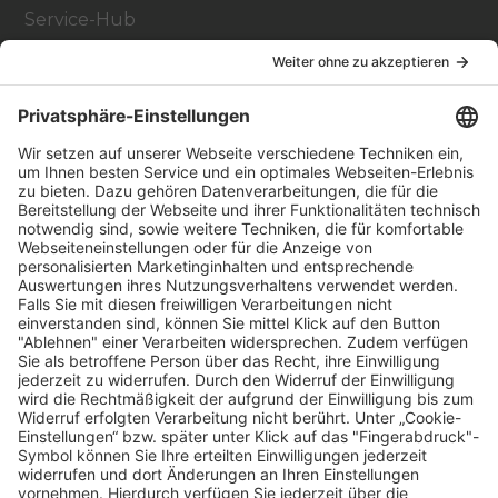
Service-Hub
Education Hub
Über
Vertriebspartner finden
Stores Finden
Rechtlich
Zugänglichkeit
Careers
Bei Facility Connect anmelden
Impressum