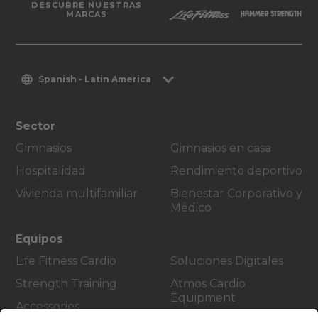
DESCUBRE NUESTRAS
MARCAS
Spanish - Latin America
Sector
Gimnasios
Gimnasios en casa
Hospitalidad
Rendimiento deportivo
Vivienda multifamiliar
Bienestar Corporativo y
Médico
Equipos
Life Fitness Cardio
Soluciones Digitales
Strength Training
Atmos Cardio
Equipment
Accessories