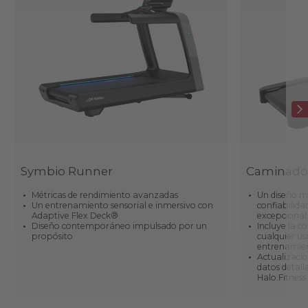
Symbio Runner
Caminador
Métricas de rendimiento avanzadas
Un diseño m
Un entrenamiento sensorial e inmersivo con
confiabilida
Adaptive Flex Deck®
excepcional
Diseño contemporáneo impulsado por un
Incluye la c
propósito
cualquier u
entrenamien
Actualizacio
datos detall
Halo.Fitness.