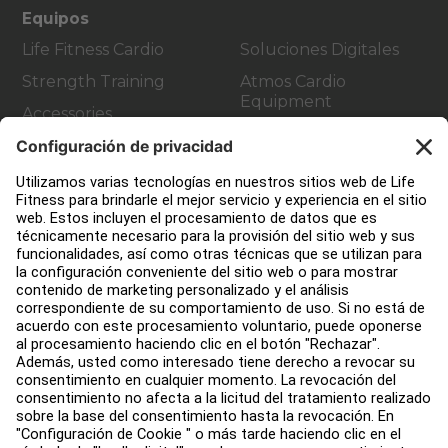
Equipos
Life Fitness Cardio
Soluciones Digitales
Strength Training
Atmos Cardio
Equipment
Accessories
Atención al Cliente
Design de gimnasio
Centro de servicios
Centro de Educación
Acerca de
Buscar un distribuidor
Encuentre una tienda
Legal
Accesibilidad