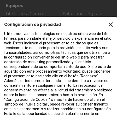
Equipos
Life Fitness Cardio
Soluciones Digitales
Strength Training
Atmos Cardio
Equipment
Accessories
Atención al Cliente
Design de gimnasio
Centro de servicios
Centro de Educación
Acerca de
Buscar un distribuidor
Encuentre una tienda
Legal
Accesibilidad