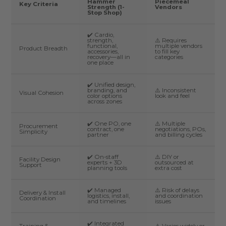
Hammer
Piecemeal
Key Criteria
Strength (1-
Vendors
Stop Shop)
✔️ Cardio,
strength,
⚠️ Requires
functional,
multiple vendors
Product Breadth
accessories,
to fill key
recovery—all in
categories
one place
✔️ Unified design,
branding, and
⚠️ Inconsistent
Visual Cohesion
color options
look and feel
across zones
✔️ One PO, one
⚠️ Multiple
Procurement
contract, one
negotiations, POs,
Simplicity
partner
and billing cycles
✔️ On-staff
⚠️ DIY or
Facility Design
experts + 3D
outsourced at
Support
planning tools
extra cost
✔️ Managed
⚠️ Risk of delays
Delivery & Install
logistics, install,
and coordination
Coordination
and timelines
issues
✔️ Integrated