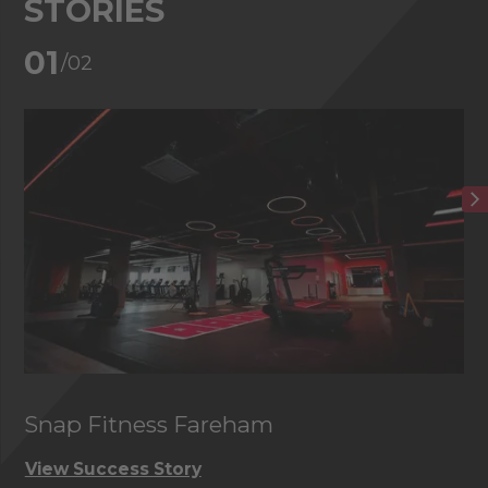
STORIES
02
/02
Club de golf de Foxhills
View Success Story