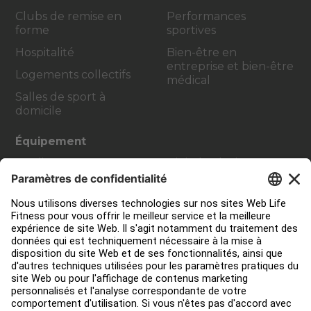
Clubs de remise en
Performances
forme
sportives
Hospitalité
Bien-être en
entreprise et bien-être
Logements collectifs
médical
Salles de sport à
domicile
Équipement
Cardio
Digital Solutions
Strength Training
Atmos Cardio
Accessoires
Contact Service
Aménagement de club
Centre de services
Centre d’éducation