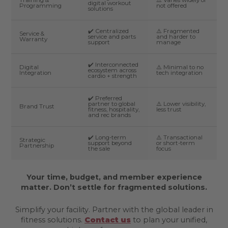
Training &
⚠️ Varies widely or
digital workout
Programming
not offered
solutions
✔️ Centralized
⚠️ Fragmented
Service &
service and parts
and harder to
Warranty
support
manage
✔️ Interconnected
Digital
⚠️ Minimal to no
ecosystem across
Integration
tech integration
cardio + strength
✔️ Preferred
partner to global
⚠️ Lower visibility,
Brand Trust
fitness, hospitality,
less trust
and rec brands
✔️ Long-term
⚠️ Transactional
Strategic
support beyond
or short-term
Partnership
the sale
focus
Your time, budget, and member experience
matter. Don’t settle for fragmented solutions.
Simplify your facility. Partner with the global leader in
fitness solutions.
Contact us
to plan your unified,