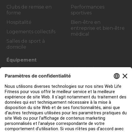
Clubs de remise en
Performances
forme
sportives
Hospitalité
Bien-être en
entreprise et bien-être
Logements collectifs
médical
Salles de sport à
domicile
Équipement
Cardio
Digital Solutions
Strength Training
Atmos Cardio
Accessoires
Contact Service
Aménagement de club
Centre de services
Centre d’éducation