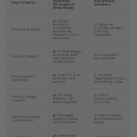
Hammer
Piecemeal
Key Criteria
Strength (1-
Vendors
Stop Shop)
✔️ Cardio,
strength,
⚠️ Requires
functional,
multiple vendors
Product Breadth
accessories,
to fill key
recovery—all in
categories
one place
✔️ Unified design,
branding, and
⚠️ Inconsistent
Visual Cohesion
color options
look and feel
across zones
✔️ One PO, one
⚠️ Multiple
Procurement
contract, one
negotiations, POs,
Simplicity
partner
and billing cycles
✔️ On-staff
⚠️ DIY or
Facility Design
experts + 3D
outsourced at
Support
planning tools
extra cost
✔️ Managed
⚠️ Risk of delays
Delivery & Install
logistics, install,
and coordination
Coordination
and timelines
issues
✔️ Integrated