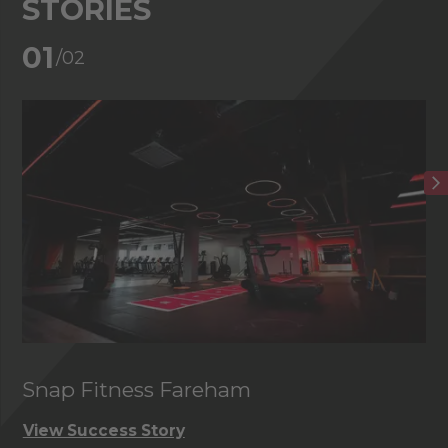
STORIES
02
/02
Club de golf de Foxhills
View Success Story