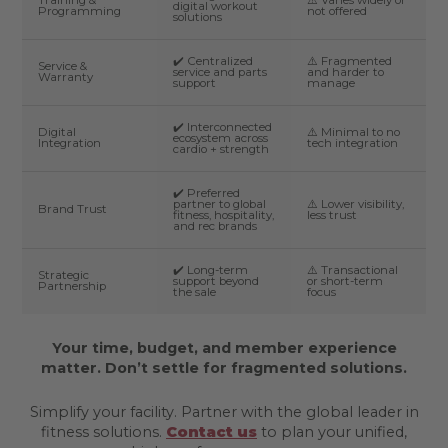
Training &
⚠️ Varies widely or
digital workout
Programming
not offered
solutions
✔️ Centralized
⚠️ Fragmented
Service &
service and parts
and harder to
Warranty
support
manage
✔️ Interconnected
Digital
⚠️ Minimal to no
ecosystem across
Integration
tech integration
cardio + strength
✔️ Preferred
partner to global
⚠️ Lower visibility,
Brand Trust
fitness, hospitality,
less trust
and rec brands
✔️ Long-term
⚠️ Transactional
Strategic
support beyond
or short-term
Partnership
the sale
focus
Your time, budget, and member experience
matter. Don’t settle for fragmented solutions.
Simplify your facility. Partner with the global leader in
fitness solutions.
Contact us
to plan your unified,