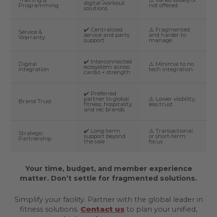
Training &
⚠️ Varies widely or
digital workout
Programming
not offered
solutions
✔️ Centralized
⚠️ Fragmented
Service &
service and parts
and harder to
Warranty
support
manage
✔️ Interconnected
Digital
⚠️ Minimal to no
ecosystem across
Integration
tech integration
cardio + strength
✔️ Preferred
partner to global
⚠️ Lower visibility,
Brand Trust
fitness, hospitality,
less trust
and rec brands
✔️ Long-term
⚠️ Transactional
Strategic
support beyond
or short-term
Partnership
the sale
focus
Your time, budget, and member experience
matter. Don’t settle for fragmented solutions.
Simplify your facility. Partner with the global leader in
fitness solutions.
Contact us
to plan your unified,