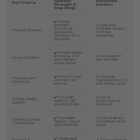
Hammer
Piecemeal
Key Criteria
Strength (1-
Vendors
Stop Shop)
✔️ Cardio,
strength,
⚠️ Requires
functional,
multiple vendors
Product Breadth
accessories,
to fill key
recovery—all in
categories
one place
✔️ Unified design,
branding, and
⚠️ Inconsistent
Visual Cohesion
color options
look and feel
across zones
✔️ One PO, one
⚠️ Multiple
Procurement
contract, one
negotiations, POs,
Simplicity
partner
and billing cycles
✔️ On-staff
⚠️ DIY or
Facility Design
experts + 3D
outsourced at
Support
planning tools
extra cost
✔️ Managed
⚠️ Risk of delays
Delivery & Install
logistics, install,
and coordination
Coordination
and timelines
issues
✔️ Integrated