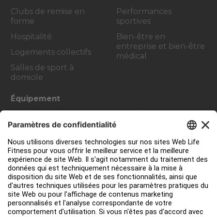
Clubs de remise en
Performances
forme
sportives
Hospitalité
Bien-être en
entreprise et bien-être
Logements collectifs
médical
Salles de sport à
domicile
Équipement
Cardio
Digital Solutions
Strength Training
Atmos Cardio
Accessoires
Contact Service
Aménagement de club
Centre de services
Centre d’éducation