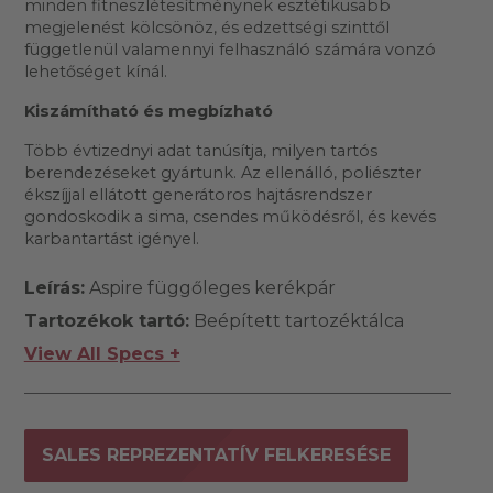
minden fitneszlétesítménynek esztétikusabb
megjelenést kölcsönöz, és edzettségi szinttől
függetlenül valamennyi felhasználó számára vonzó
lehetőséget kínál.
Kiszámítható és megbízható
Több évtizednyi adat tanúsítja, milyen tartós
berendezéseket gyártunk. Az ellenálló, poliészter
ékszíjjal ellátott generátoros hajtásrendszer
gondoskodik a sima, csendes működésről, és kevés
karbantartást igényel.
Leírás:
Aspire függőleges kerékpár
Tartozékok tartó:
Beépített tartozéktálca
View All Specs +
SALES REPREZENTATÍV FELKERESÉSE