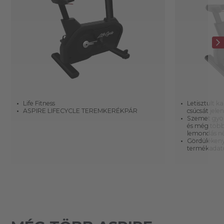
Life Fitness
Letisztult 
ASPIRE LIFECYCLE TEREMKERÉKPÁR
csúcsát jele
Szemet gyön
és még több 
lemondás né
Gördülékeny 
termékadato