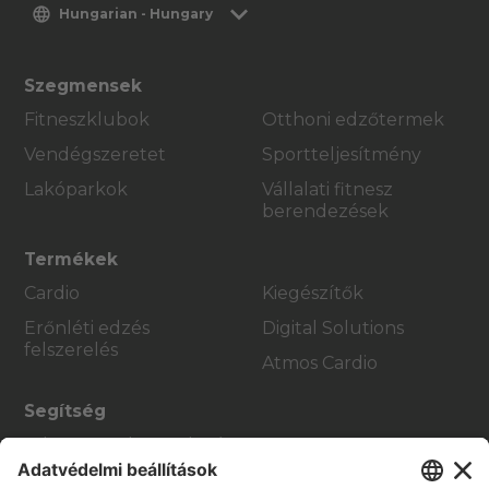
Hungarian - Hungary
Szegmensek
Fitneszklubok
Otthoni edzőtermek
Vendégszeretet
Sportteljesítmény
Lakóparkok
Vállalati fitnesz
berendezések
Termékek
Cardio
Kiegészítők
Erőnléti edzés
Digital Solutions
felszerelés
Atmos Cardio
Segítség
Edzőterem berendezés
Szolgáltatási központ