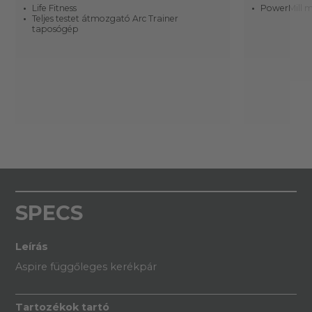
Life Fitness
PowerMill 
Teljes testet átmozgató Arc Trainer
taposógép
SPECS
Leírás
Aspire függőleges kerékpár
Tartozékok tartó