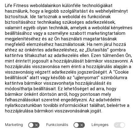
Oktatási központ
Rólunk
Forgalmazó keresése
Üzletek keresése
Jogi információk
Hozzáférhetőség
Bejelentkezés a Facility Connect
Értékesítési képviselő felkeresése