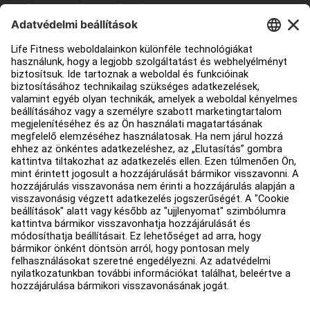
Edzőterem berendezés
Szolgáltatási központ
Oktatási központ
Rólunk
Forgalmazó keresése
Üzletek keresése
Jogi információk
Hozzáférhetőség
Bejelentkezés a Facility Connect