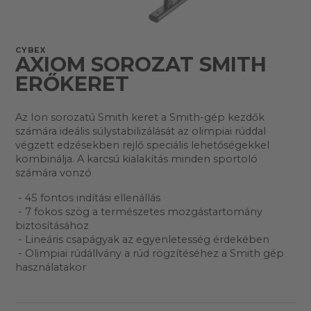
CYBEX
AXIOM SOROZAT SMITH
ERŐKERET
Az Ion sorozatú Smith keret a Smith-gép kezdők
számára ideális súlystabilizálását az olimpiai rúddal
végzett edzésekben rejlő speciális lehetőségekkel
kombinálja. A karcsú kialakítás minden sportoló
számára vonzó
- 45 fontos indítási ellenállás
- 7 fokos szög a természetes mozgástartomány
biztosításához
- Lineáris csapágyak az egyenletesség érdekében
- Olimpiai rúdállvány a rúd rögzítéséhez a Smith gép
használatakor