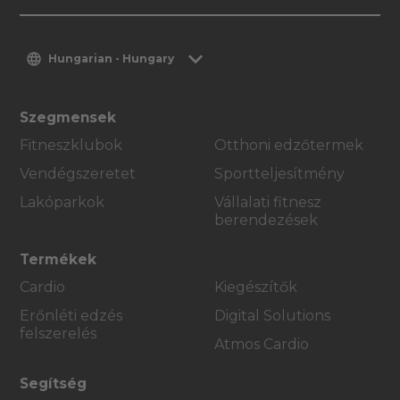
Hungarian - Hungary
Szegmensek
Fitneszklubok
Otthoni edzőtermek
Vendégszeretet
Sportteljesítmény
Lakóparkok
Vállalati fitnesz
berendezések
Termékek
Cardio
Kiegészítők
Erőnléti edzés
Digital Solutions
felszerelés
Atmos Cardio
Segítség