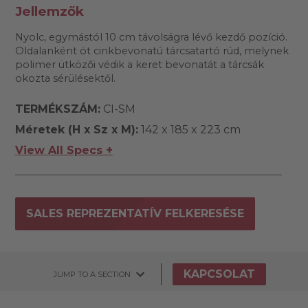
Jellemzők
Nyolc, egymástól 10 cm távolságra lévő kezdő pozíció.
Oldalanként öt cinkbevonatú tárcsatartó rúd, melynek
polimer ütközői védik a keret bevonatát a tárcsák
okozta sérülésektől.
TERMÉKSZÁM:
CI-SM
Méretek (H x Sz x M):
142 x 185 x 223 cm
View All Specs +
SALES REPREZENTATÍV FELKERESÉSE
KAPCSOLAT
JUMP TO A SECTION