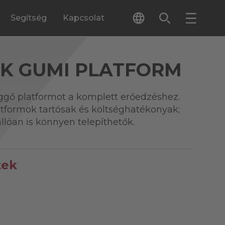
Segítség
Kapcsolat
CK GUMI PLATFORM
ggő platformot a komplett erőedzéshez.
atformok tartósak és költséghatékonyak;
llóan is könnyen telepíthetők.
tek