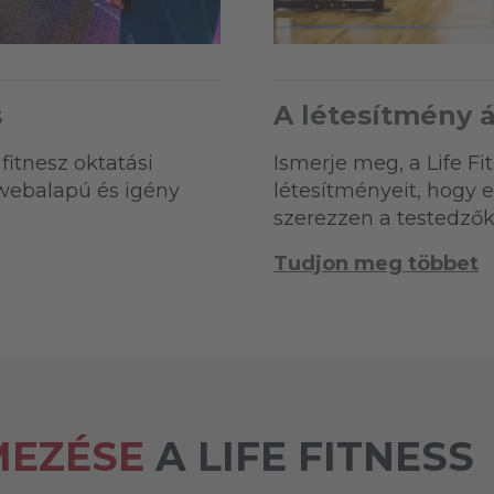
s
A létesítmény á
fitnesz oktatási
Ismerje meg, a Life Fi
 webalapú és igény
létesítményeit, hogy
szerezzen a testedző
Tudjon meg többet
MEZÉSE
A LIFE FITNESS