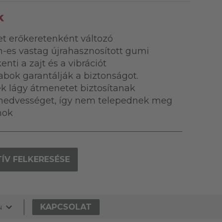
k
ret erőkeretenként változó
m-es vastag újrahasznosított gumi
nti a zajt és a vibrációt
abok garantálják a biztonságot.
lek lágy átmenetet biztosítanak
a nedvességet, így nem telepednek meg
mok
ÍV FELKERESÉSE
KAPCSOLAT
N