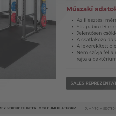
Műszaki adato
Az illesztési mé
Strapabíró 19 m
Jelentősen csökke
A csatlakozó dar
A lekerekített é
Nem szívja fel 
rajta a baktériu
SALES REPREZENTAT
ER STRENGTH INTERLOCK GUMI PLATFORM
JUMP TO A SECTIO