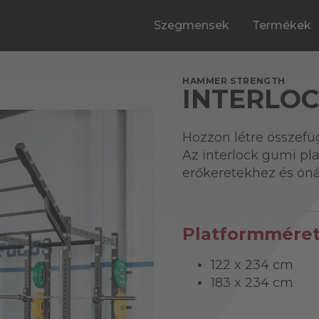
Szegmensek
Termékek
HAMMER STRENGTH
INTERLO
Hozzon létre összefü
Az interlock gumi pl
erőkeretekhez és öná
Platformmére
122 x 234 cm
183 x 234 cm