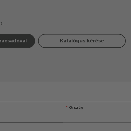
t.
anácsadóval
Katalógus kérése