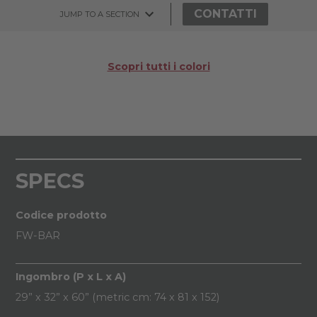
CONTATTI
JUMP TO A SECTION
Scopri tutti i colori
SPECS
Codice prodotto
FW-BAR
Ingombro (P x L x A)
29” x 32” x 60” (metric cm: 74 x 81 x 152)