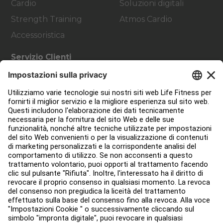
Cardio
Soluzioni digitali
Strength Training
Atmos Cardio
Accessoristica
Servizio Clienti
Progettazione strutture
Hub di servizio
Hub per l'istruzione
Circa
Trova un distributore
Trova un negozio
Legale
Accessibilità
Accedi ad Facility Connect