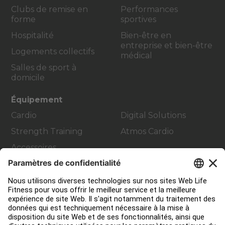
Clubs de remise en
Performances
forme
sportives
Hospitalité
Bien-être en
entreprise et bien-être
Logements collectifs
médical
Salles de sport à
domicile
Équipement
Cardio
Digital Solutions
Strength Training
Atmos Cardio
Accessoires
Contact Service
Aménagement de club
Centre de services
Centre d’éducation