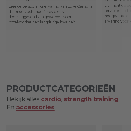
Ontdek hoe je 
zich richt op 
Lees de persoonlijke ervaring van Luke Carlsons
service en zich
die onderzocht hoe fitnesscentra
hoogwaardige,
doorslaggevend zijn geworden voor
ervaring voor l
hotelvoorkeur en langdurige loyaliteit.
PRODUCTCATEGORIEËN
Bekijk alles
cardio
,
strength training
,
En
accessories