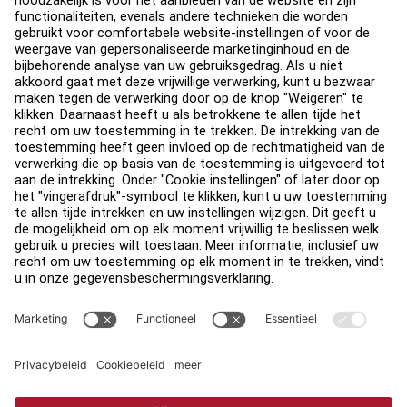
Over
Vind een distributeur
Zoek een Winkel
Legaal
Toegankelijkheid
Carrière
Aanmelden bij Facility Connect
Contact
Privacy-instellingen