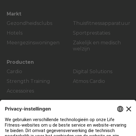
Markt
Gezondheidsclubs
Thuisfitnessapparatuur
Hotels
Sportprestaties
Meergezinswoningen
Zakelijk en medisch
welzijn
Producten
Cardio
Digital Solutions
Strength Training
Atmos Cardio
Accessoires
Support
Sportschool inrichting en design
Service Hub
Onderwijs Hub