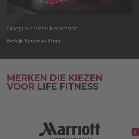
Snap Fitness Fareham
I
Bekijk Success Story
Be
MERKEN DIE KIEZEN
VOOR
LIFE FITNESS