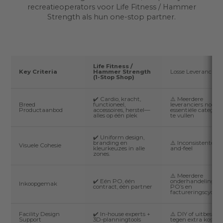
recreatieoperators voor Life Fitness / Hammer
Strength als hun one-stop partner.
Life Fitness /
Key Criteria
Hammer Strength
Losse Leveranciers
(1-Stop Shop)
✔️ Cardio, kracht,
⚠️ Meerdere
Breed
functioneel,
leveranciers nodig
Productaanbod
accessoires, herstel—
essentiële categori
alles op één plek
te vullen
✔️ Uniform design,
branding en
⚠️ Inconsistente lo
Visuele Cohesie
kleurkeuzes in alle
and-feel
zones.
⚠️ Meerdere
✔️ Eén PO, één
onderhandelingen,
Inkoopgemak
contract, één partner
PO’s en
factureringscycli
Facility Design
✔️ In-house experts +
⚠️ DIY of uitbestee
Support
3D-planningtools
tegen extra kosten