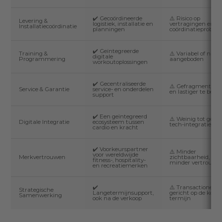
✔️ Gecoördineerde
⚠️ Risico op
Levering &
logistiek, installatie en
vertragingen en
Installatiecoördinatie
planningen
coördinatieproble
✔️ Geïntegreerde
Training &
⚠️ Variabel of niet
digitale
Programmering
aangeboden
workoutoplossingen
✔️ Gecentraliseerde
⚠️ Gefragmenteer
Service & Garantie
service- en onderdelen
en lastiger te behe
support
✔️ Een geïntegreerd
⚠️ Weinig tot geen
Digitale Integratie
ecosysteem tussen
tech-integratie
cardio en kracht
✔️ Voorkeurspartner
⚠️ Minder
voor wereldwijde
Merkvertrouwen
zichtbaarheid,
fitness-, hospitality-
minder vertrouwe
en recreatiemerken
✔️
⚠️ Transactioneel o
Strategische
Langetermijnsupport,
gericht op de korte
Samenwerking
ook na de verkoop
termijn