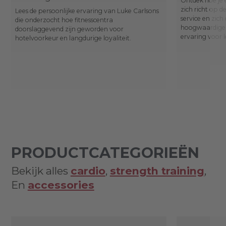
Ontdek hoe je 
zich richt op 
Lees de persoonlijke ervaring van Luke Carlsons
service en zich
die onderzocht hoe fitnesscentra
hoogwaardige,
doorslaggevend zijn geworden voor
ervaring voor l
hotelvoorkeur en langdurige loyaliteit.
PRODUCTCATEGORIEËN
Bekijk alles
cardio
,
strength training
,
En
accessories