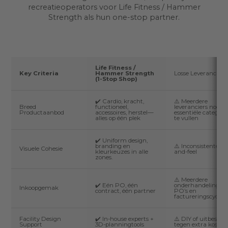
recreatieoperators voor Life Fitness / Hammer
Strength als hun one-stop partner.
Life Fitness /
Key Criteria
Hammer Strength
Losse Leveranciers
(1-Stop Shop)
✔️ Cardio, kracht,
⚠️ Meerdere
Breed
functioneel,
leveranciers nodig
Productaanbod
accessoires, herstel—
essentiële categori
alles op één plek
te vullen
✔️ Uniform design,
branding en
⚠️ Inconsistente lo
Visuele Cohesie
kleurkeuzes in alle
and-feel
zones.
⚠️ Meerdere
✔️ Eén PO, één
onderhandelingen,
Inkoopgemak
contract, één partner
PO’s en
factureringscycli
Facility Design
✔️ In-house experts +
⚠️ DIY of uitbestee
Support
3D-planningtools
tegen extra kosten