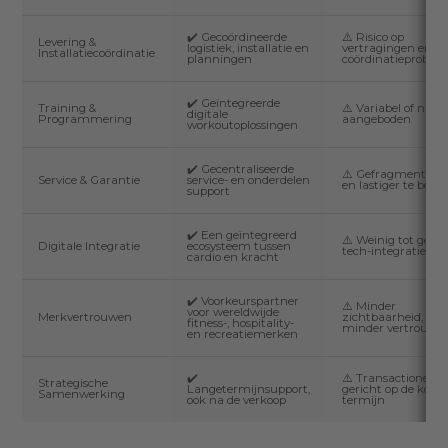
✔️ Gecoördineerde
⚠️ Risico op
Levering &
logistiek, installatie en
vertragingen en
Installatiecoördinatie
planningen
coördinatieproble
✔️ Geïntegreerde
Training &
⚠️ Variabel of niet
digitale
Programmering
aangeboden
workoutoplossingen
✔️ Gecentraliseerde
⚠️ Gefragmenteer
Service & Garantie
service- en onderdelen
en lastiger te behe
support
✔️ Een geïntegreerd
⚠️ Weinig tot geen
Digitale Integratie
ecosysteem tussen
tech-integratie
cardio en kracht
✔️ Voorkeurspartner
⚠️ Minder
voor wereldwijde
Merkvertrouwen
zichtbaarheid,
fitness-, hospitality-
minder vertrouwe
en recreatiemerken
✔️
⚠️ Transactioneel o
Strategische
Langetermijnsupport,
gericht op de korte
Samenwerking
ook na de verkoop
termijn