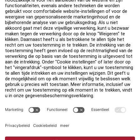
Over
Vind een distributeur
Zoek een Winkel
Legaal
Toegankelijkheid
Carrière
Aanmelden bij Facility Connect
Contact
Privacy-instellingen