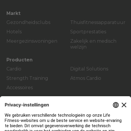
Markt
Gezondheidsclubs
Thuisfitnessapparatuur
Hotels
Sportprestaties
Meergezinswoningen
Zakelijk en medisch
welzijn
Producten
Cardio
Digital Solutions
Strength Training
Atmos Cardio
Accessoires
Support
Sportschool inrichting en design
Service Hub
Onderwijs Hub