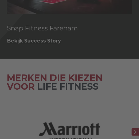
Snap Fitness Fareham
I
Bekijk Success Story
Be
MERKEN DIE KIEZEN
VOOR
LIFE FITNESS