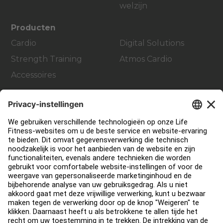
welzijn
Producten
Cardio
Digital Solutions
Strength Training
Atmos Cardio
Accessoires
Support
Sportschool inrichting en design
Service Hub
Onderwijs Hub
Over
Vind een distributeur
Zoek een Winkel
Legaal