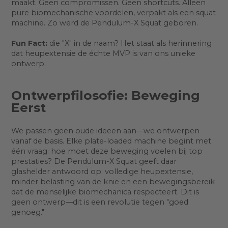
maakt. Geen compromissen. Geen shortcuts. Alleen
pure biomechanische voordelen, verpakt als een squat
machine. Zo werd de Pendulum-X Squat geboren.
Fun Fact:
die "X" in de naam? Het staat als herinnering
dat heupextensie de échte MVP is van ons unieke
ontwerp.
Ontwerpfilosofie: Beweging
Eerst
We passen geen oude ideeën aan—we ontwerpen
vanaf de basis. Elke plate-loaded machine begint met
één vraag: hoe moet deze beweging voelen bij top
prestaties? De Pendulum-X Squat geeft daar
glashelder antwoord op: volledige heupextensie,
minder belasting van de knie en een bewegingsbereik
dat de menselijke biomechanica respecteert. Dit is
geen ontwerp—dit is een revolutie tegen "goed
genoeg."