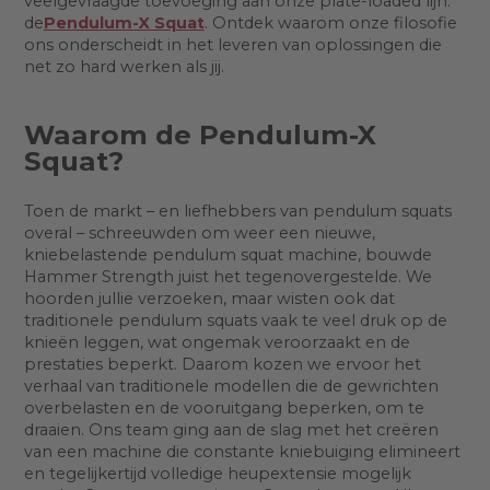
veelgevraagde toevoeging aan onze plate-loaded lijn:
de
Pendulum-X Squat
. Ontdek waarom onze filosofie
ons onderscheidt in het leveren van oplossingen die
net zo hard werken als jij.
Waarom de Pendulum-X
Squat?
Toen de markt – en liefhebbers van pendulum squats
overal – schreeuwden om weer een nieuwe,
kniebelastende pendulum squat machine, bouwde
Hammer Strength juist het tegenovergestelde. We
hoorden jullie verzoeken, maar wisten ook dat
traditionele pendulum squats vaak te veel druk op de
knieën leggen, wat ongemak veroorzaakt en de
prestaties beperkt. Daarom kozen we ervoor het
verhaal van traditionele modellen die de gewrichten
overbelasten en de vooruitgang beperken, om te
draaien. Ons team ging aan de slag met het creëren
van een machine die constante kniebuiging elimineert
en tegelijkertijd volledige heupextensie mogelijk