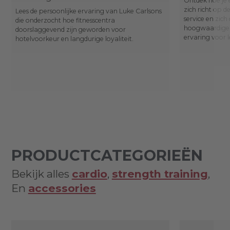
Ontdek hoe je 
zich richt op 
Lees de persoonlijke ervaring van Luke Carlsons
service en zich
die onderzocht hoe fitnesscentra
hoogwaardige,
doorslaggevend zijn geworden voor
ervaring voor l
hotelvoorkeur en langdurige loyaliteit.
PRODUCTCATEGORIEËN
Bekijk alles
cardio
,
strength training
,
En
accessories