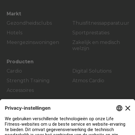
Markt
Gezondheidsclubs
Thuisfitnessapparatuur
Hotels
Sportprestaties
Meergezinswoningen
Zakelijk en medisch
welzijn
Producten
Cardio
Digital Solutions
Strength Training
Atmos Cardio
Accessoires
Support
Sportschool inrichting en design
Service Hub
Onderwijs Hub