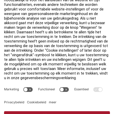
Over
Vind een distributeur
Zoek een Winkel
Legaal
Toegankelijkheid
Carrière
Aanmelden bij Facility Connect
Contact
Privacy-instellingen