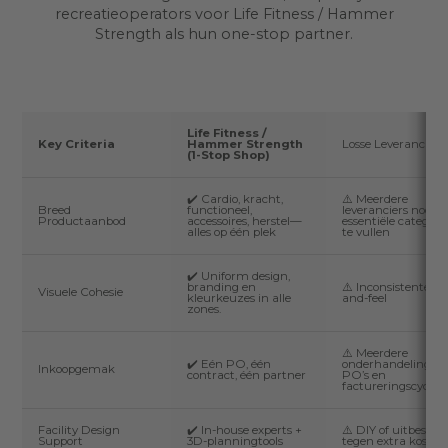
recreatieoperators voor Life Fitness / Hammer
Strength als hun one-stop partner.
Life Fitness /
Key Criteria
Hammer Strength
Losse Leveranciers
(1-Stop Shop)
✔️ Cardio, kracht,
⚠️ Meerdere
Breed
functioneel,
leveranciers nodig
Productaanbod
accessoires, herstel—
essentiële categori
alles op één plek
te vullen
✔️ Uniform design,
branding en
⚠️ Inconsistente lo
Visuele Cohesie
kleurkeuzes in alle
and-feel
zones.
⚠️ Meerdere
✔️ Eén PO, één
onderhandelingen,
Inkoopgemak
contract, één partner
PO’s en
factureringscycli
Facility Design
✔️ In-house experts +
⚠️ DIY of uitbestee
Support
3D-planningtools
tegen extra kosten