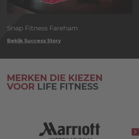
Snap Fitness Fareham
I
Bekijk Success Story
Be
MERKEN DIE KIEZEN
VOOR
LIFE FITNESS