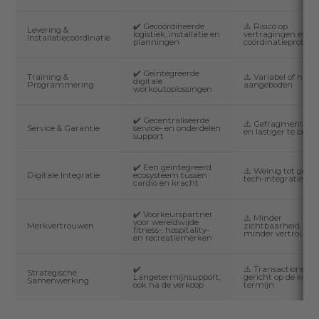
✔️ Gecoördineerde
⚠️ Risico op
Levering &
logistiek, installatie en
vertragingen en
Installatiecoördinatie
planningen
coördinatieproble
✔️ Geïntegreerde
Training &
⚠️ Variabel of niet
digitale
Programmering
aangeboden
workoutoplossingen
✔️ Gecentraliseerde
⚠️ Gefragmenteer
Service & Garantie
service- en onderdelen
en lastiger te behe
support
✔️ Een geïntegreerd
⚠️ Weinig tot geen
Digitale Integratie
ecosysteem tussen
tech-integratie
cardio en kracht
✔️ Voorkeurspartner
⚠️ Minder
voor wereldwijde
Merkvertrouwen
zichtbaarheid,
fitness-, hospitality-
minder vertrouwe
en recreatiemerken
✔️
⚠️ Transactioneel o
Strategische
Langetermijnsupport,
gericht op de korte
Samenwerking
ook na de verkoop
termijn