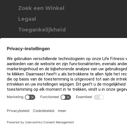
Zoek een Winkel
Legaal
Toegankelijkheid
Carrière
Aanmelden bij Facility
Connect
Contact
Privacy-instellingen
PRIVACYBELEID VAN LIFE FITNESS
Juridisc
Copyright © 2026 Life Fitness