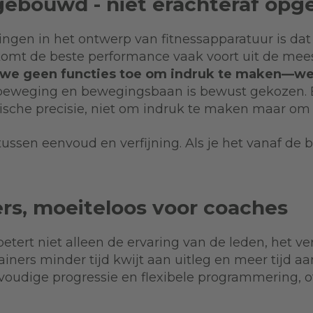
ebouwd - niet erachteraf opg
ngen in het ontwerp van fitnessapparatuur is dat 
d komt de beste performance vaak voort uit de me
we geen functies toe om indruk te maken—we
ibeweging en bewegingsbaan is bewust gekozen. 
che precisie, niet om indruk te maken maar om re
ussen eenvoud en verfijning. Als je het vanaf de b
fters, moeiteloos voor coaches
tert niet alleen de ervaring van de leden, het ve
iners minder tijd kwijt aan uitleg en meer tijd a
voudige progressie en flexibele programmering, of