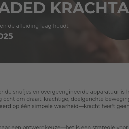
LOADED KRACHT
n de afleiding laag houdt
2025
tsende snufjes en overgeëngineerde apparatuur is 
g écht om draait: krachtige, doelgerichte bewegin
seerd op één simpele waarheid—kracht heeft gee
aar een ontwerpkeuze—het is een strategie voor p