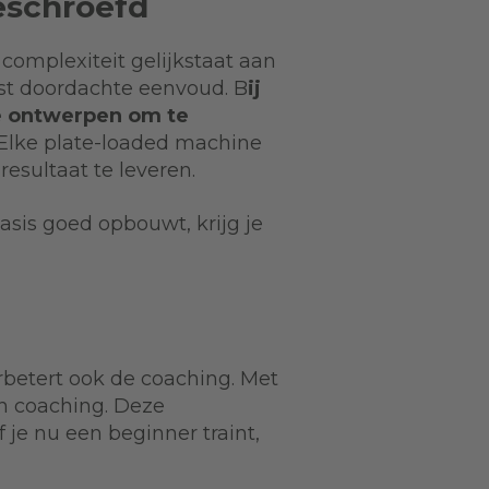
eschroefd
complexiteit gelijkstaat aan
est doordachte eenvoud. B
ij
 ontwerpen om te
Elke plate-loaded machine
sultaat te leveren.
asis goed opbouwt, krijg je
rbetert ook de coaching. Met
an coaching. Deze
 je nu een beginner traint,