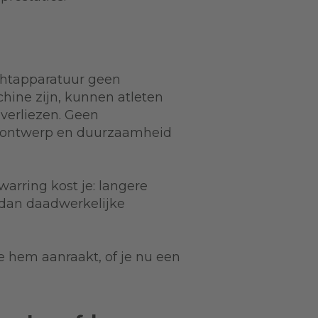
chtapparatuur geen
ine zijn, kunnen atleten
 verliezen. Geen
ef ontwerp en duurzaamheid
warring kost je: langere
 dan daadwerkelijke
e hem aanraakt, of je nu een