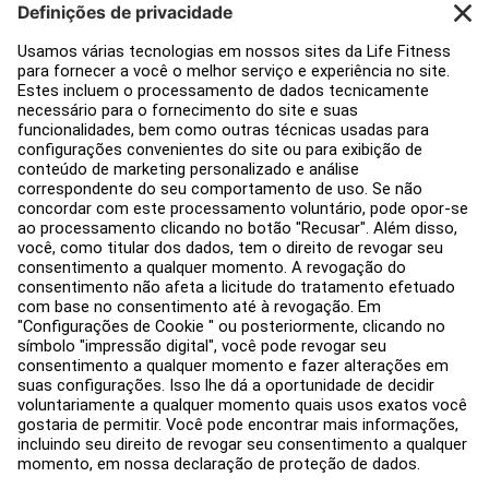
Accessories
Apoio ao cliente
Decoração de ginásios
Hub de Serviços
Centro de Educação
Sobre nós
Encontre um distribuidor
Encontre uma loja
Avisos legais
Acessibilidade
Faça login no Facility Connect