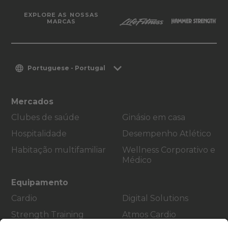
EXPLORE AS NOSSAS
MARCAS
Portuguese - Portugal
Mercados
Clubes de saúde
Ginásio em casa
Hospitalidade
Desempenho Atlético
Habitação multifamiliar
Wellness Corporativo e
Médico
Equipamento
Cardio
Digital Solutions
Strength Training
Atmos Cardio