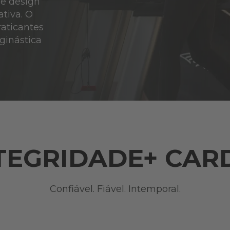
de design
tiva. O
raticantes
ginástica
TEGRIDADE+ CAR
Confiável. Fiável. Intemporal.