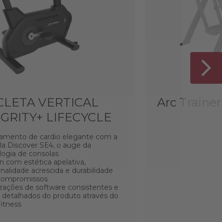
CLETA VERTICAL
Arc Trainer
GRITY+ LIFECYCLE
amento de cardio elegante com a
la Discover SE4, o auge da
logia de consolas
n com estética apelativa,
nalidade acrescida e durabilidade
compromissos
izações de software consistentes e
 detalhados do produto através do
Fitness