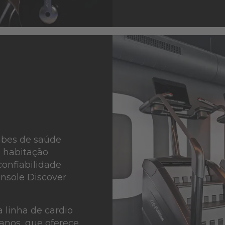
ubes de saúde
 habitação
confiabilidade
onsole Discover
a linha de cardio
anos, que oferece