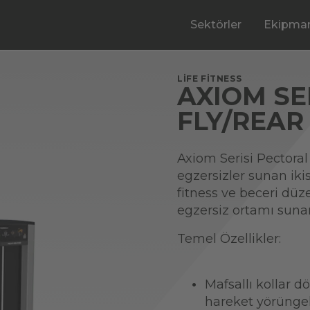
Sektörler
Ekipman
LIFE FITNESS
AXIOM SE
FLY/REAR
Axiom Serisi Pectoral
egzersizler sunan ikis
fitness ve beceri düze
egzersiz ortamı sunar
Temel Özellikler:
Mafsallı kollar d
hareket yörünge