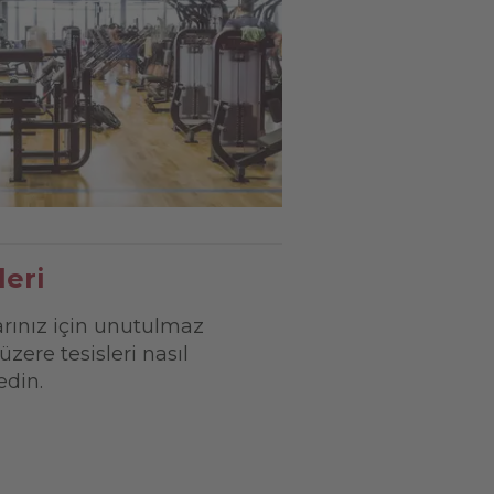
eri
larınız için unutulmaz
ere tesisleri nasıl
din.