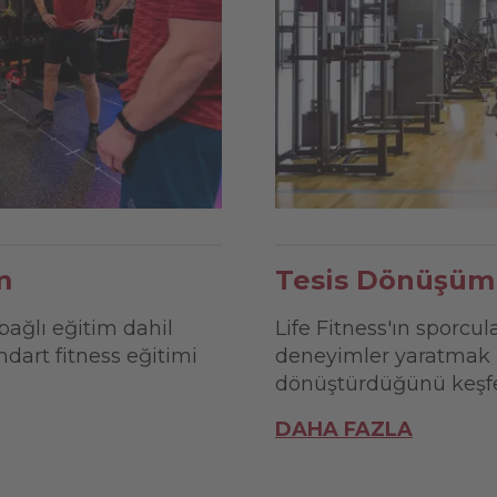
m
Tesis Dönüşüml
bağlı eğitim dahil
Life Fitness'ın sporcu
dart fitness eğitimi
deneyimler yaratmak üz
dönüştürdüğünü keşfe
DAHA FAZLA