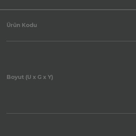
Ürün Kodu
Boyut (U x G x Y)