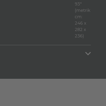
93"
(metrik
cm:
246 x
282 x
236)