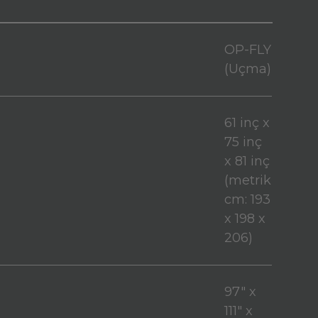
OP-FLY
(Uçma)
61 inç x
75 inç
x 81 inç
(metrik
cm: 193
x 198 x
206)
97" x
111" x