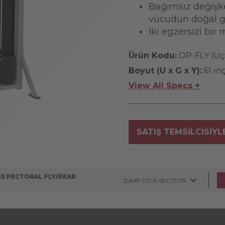
Bağımsız değişke
vücudun doğal g
İki egzersizi bir 
Ürün Kodu:
OP-FLY (U
Boyut (U x G x Y):
61 inç
View All Specs +
SATIŞ TEMSILCISIYL
ES PECTORAL FLY/REAR
JUMP TO A SECTION