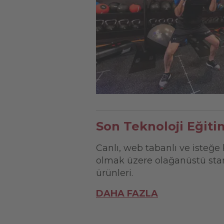
Son Teknoloji Eğiti
Canlı, web tabanlı ve isteğe 
olmak üzere olağanüstü stan
ürünleri.
DAHA FAZLA