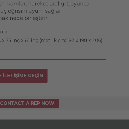
n kamlar, hareket aralığı boyunca
üç eğrisini uyum sağlar
makinede birleştirir
çma)
 x 75 inç x 81 inç (metrik cm: 193 x 198 x 206)
E ILETIŞIME GEÇIN
CONTACT A REP NOW