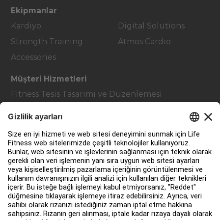
Ekipmanlar
Kardiyo
Digital Solutions
Strength Training
Atmos Cardio
Accessories
Müşteri Hizmetleri
Fitness Tesis Tasarımı ve Düzenlemesi
Hizmet Merkezi
Eğitim Merkezi
Hakkında
Bir Distribütör Bul
Mağaza bul
Yasal
Erişilebilirlik