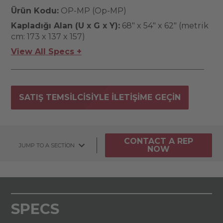
Ürün Kodu:
OP-MP (Op-MP)
Kapladığı Alan (U x G x Y):
68" x 54" x 62" (metrik
cm: 173 x 137 x 157)
View All Specs +
SATIŞ TEMSILCISIYLE ILETIŞIME GEÇIN
CONTACT A REP
JUMP TO A SECTION
NOW
SPECS