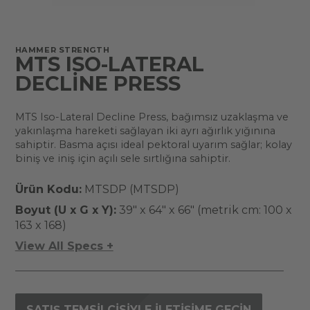
HAMMER STRENGTH
MTS ISO-LATERAL
DECLINE PRESS
MTS Iso-Lateral Decline Press, bağımsız uzaklaşma ve
yakınlaşma hareketi sağlayan iki ayrı ağırlık yığınına
sahiptir. Basma açısı ideal pektoral uyarım sağlar; kolay
biniş ve iniş için açılı sele sırtlığına sahiptir.
Ürün Kodu:
MTSDP (MTSDP)
Boyut (U x G x Y):
39" x 64" x 66" (metrik cm: 100 x
163 x 168)
View All Specs +
SATIŞ TEMSILCISIYLE ILETIŞIME GEÇIN