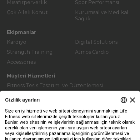
Misafirperverlik
Spor Performansı
Çok Aileli Konut
Kurumsal ve Medikal
Sağlık
Ekipmanlar
Kardiyo
Digital Solutions
Strength Training
Atmos Cardio
Accessories
Müşteri Hizmetleri
Fitness Tesis Tasarımı ve Düzenlemesi
Hizmet Merkezi
Eğitim Merkezi
Hakkında
Bir Distribütör Bul