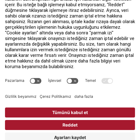
Mağaza bul
Yasal
Erişilebilirlik
Facility Connect'ya giriş yap
Temas
Gizlilik Ayarları
LIFE FITNESS GİZLİLİK POLİTİKASI
Yasal
Copyright © 2026 Life Fitness