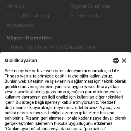
Kardiyo
Digital Solutions
Strength Training
Atmos Cardio
Accessories
Müşteri Hizmetleri
Fitness Tesis Tasarımı ve Düzenlemesi
Hizmet Merkezi
Eğitim Merkezi
Hakkında
Bir Distribütör Bul
Mağaza bul
Yasal
Erişilebilirlik
Facility Connect'ya giriş yap