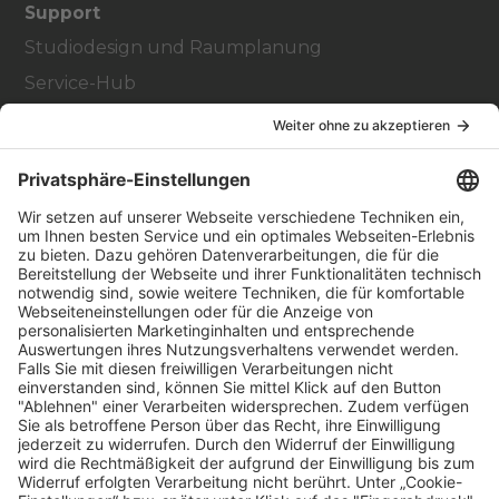
Support
Studiodesign und Raumplanung
Service-Hub
Education Hub
Über
Vertriebspartner finden
Stores Finden
Rechtlich
Zugänglichkeit
Careers
Bei Facility Connect anmelden
Impressum