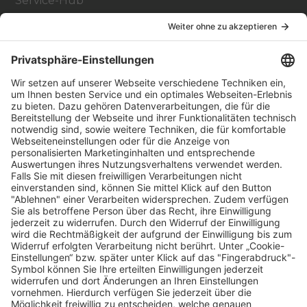
Service-Hub
Education Hub
Über
Vertriebspartner finden
Stores Finden
Rechtlich
Zugänglichkeit
Careers
Bei Facility Connect anmelden
Impressum