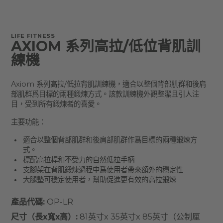
LIFE FITNESS
AXIOM 系列高拉/低位背肌訓
練機
Axiom 系列高拉/低拉背肌訓練機，適合以整個背部肌群和後肩
部肌群爲目標的兩種鍛煉方式。該款訓練機外觀整潔且引人注
目，受到所有鍛煉者的喜愛。
主要功能：
適合以整個背部肌群和後肩部肌群作爲目標的兩種鍛煉方
式。
標配高拉桿和不受力的自然低拉手柄
支腳架在背肌鍛煉過程中爲使用者帶來額外的穩定性
大腿墊可穩定使用者，幫助促進更有效的高拉鍛煉
產品代碼:
OP-LR
尺寸（長x寬x高）:
81英寸x 35英寸x 85英寸（公制厘