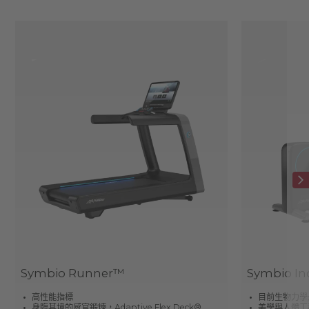
Symbio Runner™
Symbio Incl
高性能指標
目前生物力學
身臨其境的感官鍛煉，Adaptive Flex Deck®
美學與人體工