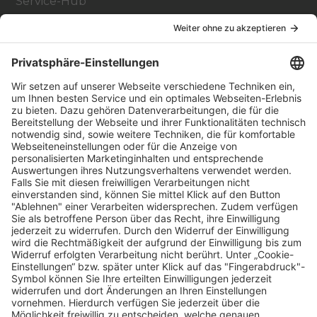
Service-Hub
Education Hub
Über
Vertriebspartner finden
Stores Finden
Rechtlich
Zugänglichkeit
Careers
Bei Facility Connect anmelden
Impressum