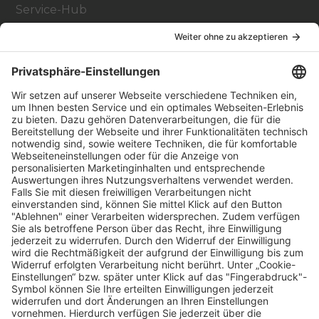
Service-Hub
Education Hub
Über
Vertriebspartner finden
Stores Finden
Rechtlich
Zugänglichkeit
Careers
Bei Facility Connect anmelden
Impressum