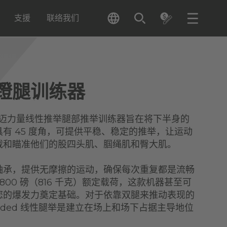
支援
联络我们
蹬腿训练器
gth 豪迈力量线性推举腿部推举训练器旨在将下半身的
有 45 度角，可提供平稳、稳定的推举，让运动
载和瞄准他们的股四头肌、腘绳肌和臀大肌。
轴承，提供无摩擦的运动，确保每次重复都是流畅
800 磅（816 千克）额定载荷，这款机器甚至可
您的爆发力奠定基础。对于依靠双腿来推动表现的
Loaded 线性腿举是建立在场上和场下占据主导地位