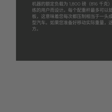
机器的额定负载为 1,800 磅（816 
练的用户而设计。每个配重杆最多可以处理 1
板，这意味着您每次都压制相当于一头
型汽车。如果您准备好移动实际重量，
方。