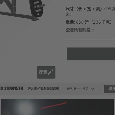
尺寸（长 x 宽 x 高）:
95 英
米）
重量:
630 磅（286 千克）
查看所有规格 +
配置
联
挂片式坐式蹬腿训练器
跳到另一个部分