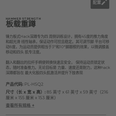
配置
HAMMER STRENGTH
板载重蹲
锤力板式Hack深蹲专为四 周侧训练设计，拥有45度的推力角度
和超光滑 线性轴承，保证动作可控且稳定。其可调节脚 平台可移
动8度，为运动员提供相当于3°和10°脚跟楔的效果，以微调膝盖
移动和四头 肌专注度。
翻入和翻出的拉杆手柄使转换快速且安全， 保持运动员锁定状
态，随时准备推力。无论目标是 力量、速度还是耐力，这种hack
深蹲都旨在 最大化股四头肌激活并提升下肢表现
产品代码:
PL-HSQ2
尺寸（长 x 宽 x 高）:
85 英寸 x 61 英寸 x 59 英寸（216
厘米 x 155 厘米 x 153 厘米）
查看所有规格 +