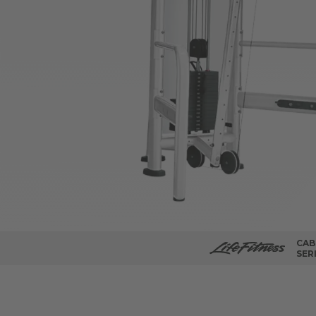
CAB
SER