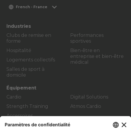
French - France
Industries
Clubs de remise en
Performances
forme
sportives
Hospitalité
Bien-être en
entreprise et bien-être
Logements collectifs
médical
Salles de sport à
domicile
Équipement
Cardio
Digital Solutions
Strength Training
Atmos Cardio
Accessoires
Contact Service