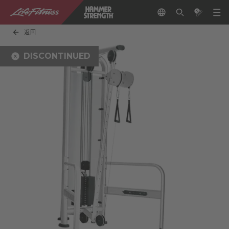
返回
DISCONTINUED