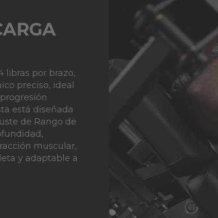
CARGA
4 libras por brazo,
ico preciso, ideal
 progresión
sta está diseñada
Ajuste de Rango de
fundidad,
tracción muscular,
eta y adaptable a