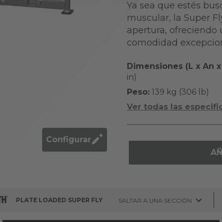
Ya sea que estés busc
muscular, la Super F
apertura, ofreciendo 
comodidad excepcion
Dimensiones (L x An x 
in)
Peso:
139 kg (306 lb)
Ver todas las especifi
Configurar
AÑ
PLATE LOADED SUPER FLY
SALTAR A UNA SECCIÓN