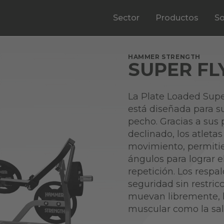
Sector
Productos
So
HAMMER STRENGTH
SUPER FL
La Plate Loaded Super
está diseñada para s
pecho. Gracias a sus
declinado, los atleta
movimiento, permitie
ángulos para lograr
repetición. Los resp
seguridad sin restri
muevan libremente, l
muscular como la salu