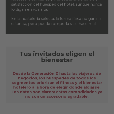
satisfacción del huésped del hotel, aunque nunca
lo digan en voz alta.
En la hostelería selecta, la forma física no gana la
estancia, pero puede romperla si se hace mal.
Tus invitados eligen el
bienestar
Desde la Generación Z hasta los viajeros de
negocios, los huéspedes de todos los
segmentos priorizan el fitness y el bienestar
hotelero a la hora de elegir dónde alojarse.
Los datos son claros: estas comodidades ya
no son un accesorio agradable.