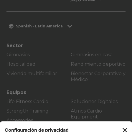
Spanish - Latin America
Sector
Gimnasios
Gimnasios en casa
Hospitalidad
Rendimiento deportivo
Vivienda multifamiliar
Bienestar Corporativo y
Médico
Equipos
Life Fitness Cardio
Soluciones Digitales
Strength Training
Atmos Cardio
Equipment
Accessories