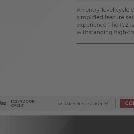
An entry-level cycle 
simplified feature set
experience The IC2 is
withstanding high-tr
IC2 INDOOR
CO
SALTAR A UNA SECCIÓN
CYCLE