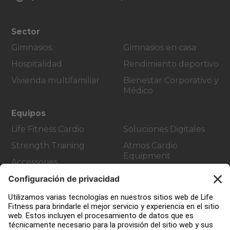
Sector
Gimnasios
Gimnasios en casa
Hospitalidad
Rendimiento deportivo
Vivienda multifamiliar
Bienestar Corporativo y
Médico
Equipos
Life Fitness Cardio
Soluciones Digitales
Strength Training
Atmos Cardio
Equipment
Accessories
Atención al Cliente
Design de gimnasio
Centro de servicios