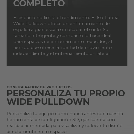
COMPLETO
El espacio no limita el rendimiento. El Iso-Lateral
Wide Pulldown ofrece un entrenamiento de
espalda a gran escala sin ocupar el suelo. Su
tamaño inteligente y compacto lo hace ideal
para espacios de entrenamiento reducidos, al
tiempo que ofrece la libertad de movimiento
independiente y el entrenamiento unilateral.
CONFIGURADOR DE PRODUCTOS
PERSONALIZA TU PROPIO
WIDE PULLDOWN
Personaliza tu equipo como nunca antes con nuestra
herramienta de configuración 3D, que cuenta con
realidad aumentada para visualizar y colocar tu diseño
directamente en tu espacio.